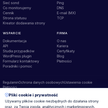
Sieć sond
Ping
Co monitorujemy
DNS
Cennik
E-mail (MX)
Strona statusu
TCP
Kreator dodawania strony
WSPARCIE
FIRMA
Dokumentacja
O nas
API
Kariera
Studia przypadków
Certyfikaty
WordPress plugin
Blog
Formularz kontaktowy
Płatności
Poradniki i pomoc
Regulamin
Ochrona danych osobowych
Ustawienia cookie
Płatności
Dane pozostają w UE
Pliki cookie i prywatność
Treści tworzy i utrzymuje zespół
WEDOS OnLine
Używamy plików cookie niezbędnych do działania strony
oraz, za Twoją zgodą, analitycznych i marketingowych.