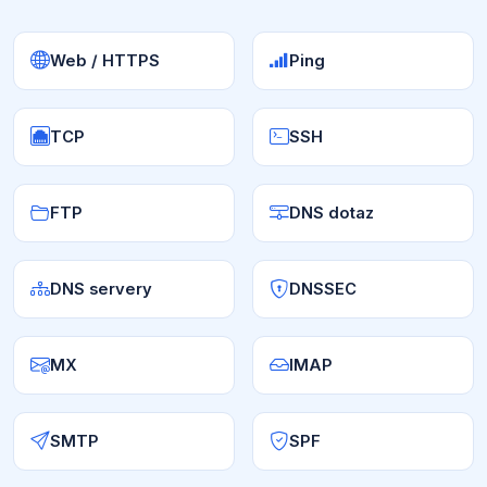
Web / HTTPS
Ping
TCP
SSH
FTP
DNS dotaz
DNS servery
DNSSEC
MX
IMAP
SMTP
SPF