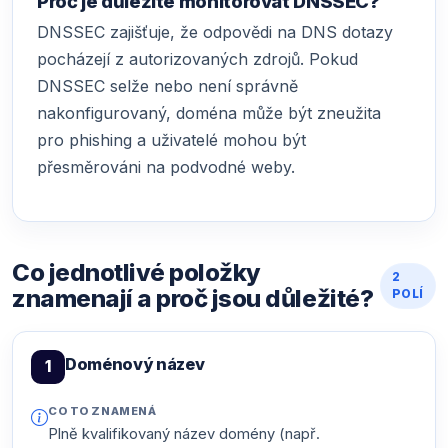
Proč je důležité monitorovat DNSSEC?
DNSSEC zajišťuje, že odpovědi na DNS dotazy
pocházejí z autorizovaných zdrojů. Pokud
DNSSEC selže nebo není správně
nakonfigurovaný, doména může být zneužita
pro phishing a uživatelé mohou být
přesměrováni na podvodné weby.
Co jednotlivé položky
2
znamenají a proč jsou důležité?
POLÍ
Doménový název
1
CO TO ZNAMENÁ
Plně kvalifikovaný název domény (např.