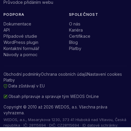
Průvodce přidáním webu
PODPORA
SPOLEČNOST
Dokumentace
O nás
API
Kariéra
Případové studie
Certifikace
WordPress plugin
Blog
Kontaktní formulář
Platby
Návody a pomoc
Obchodní podmínky
Ochrana osobních údajů
Nastavení cookies
Platby
Data zůstávají v EU
Obsah připravuje a spravuje tým
WEDOS OnLine
Copyright © 2010 až 2026 WEDOS, a.s. Všechna práva
vyhrazena.
WEDOS, a.s., Masarykova 1230, 373 41 Hluboká nad Vltavou, Česká
republika · IČ: 28115694 · DIČ: CZ28115694 · ID datové schránky:
4jviqmp